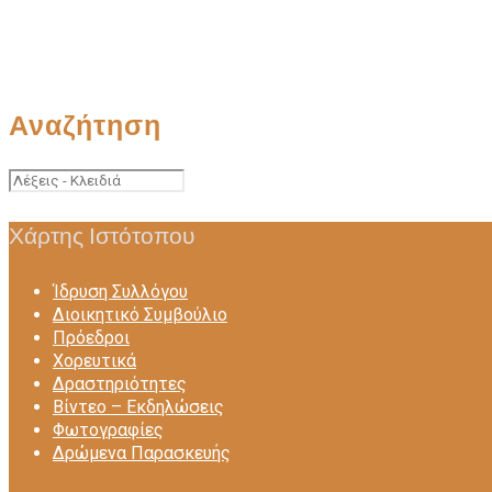
Αναζήτηση
Χάρτης Ιστότοπου
Ίδρυση Συλλόγου
Διοικητικό Συμβούλιο
Πρόεδροι
Χορευτικά
Δραστηριότητες
Βίντεο – Eκδηλώσεις
Φωτογραφίες
Δρώμενα Παρασκευής