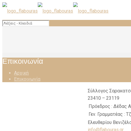
Επικοινωνία
Αρχική
Επικοινωνία
Σύλλογος Σαρακατσ
23410 – 23119
Πρόεδρος :
Δέδας Α
Γεν. Γραμματέας :
Τ
Ελευθερίου Βενιζέλο
info@flabouras.gr