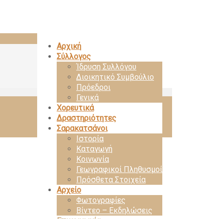
Αρχική
Σύλλογος
Ίδρυση Συλλόγου
Διοικητικό Συμβούλιο
Πρόεδροι
Γενικά
Χορευτικά
Δραστηριότητες
Σαρακατσάνοι
Ιστορία
Καταγωγή
Κοινωνία
Γεωγραφικοί Πληθυσμοί
Πρόσθετα Στοιχεία
Aρχείο
Φωτογραφίες
Βίντεο – Eκδηλώσεις